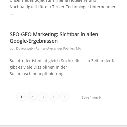
Unser neues Sujet zum Thema Hotellerie und
Nachhaltigkeit für ein Tiroler Technologie Unternehmen
…
SEO-GEO Marketing: Sichtbar in allen
Google-Ergebnissen
von
Doktorweb - Roman-Alexander Fochler, MA
Suchtreffer ist nicht gleich Suchtreffer – in Zeiten der KI
gibt es viele Disziplinen in der
Suchmaschinenoptimierung.
1
2
3
›
»
Seite 1 von 9