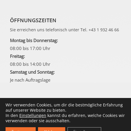
ÖFFNUNGSZEITEN
Sie erreichen uns telefonisch unter Tel. +43 1 932 46 66
Montag bis Donnerstag:
08:00 bis 17:00 Uhr
Freitag:
08:00 bis 14:00 Uhr
Samstag und Sonntag:
Je nach Auftragslage
Wir verwenden Cookies, um dir die bestmögliche Erfahrung
auf unserer Website zu bieten.
In den
Einstellungen
kannst du erfahren, welche Cookies wir
© Copyright Doktorweb 2025 - Fochler online-marketing
verwenden oder sie ausschalten.
communications e.U.