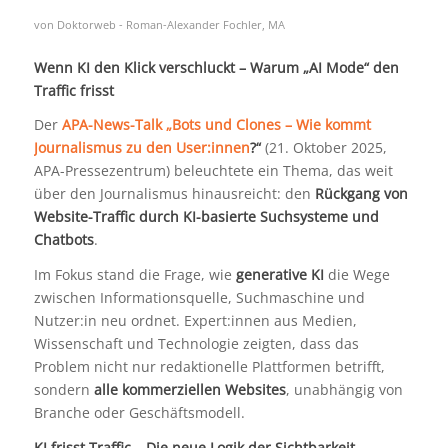
von
Doktorweb - Roman-Alexander Fochler, MA
Wenn KI den Klick verschluckt – Warum „AI Mode“ den
Traffic frisst
Der
APA-News-Talk „Bots und Clones – Wie kommt
Journalismus zu den User:innen
?“
(21. Oktober 2025,
APA-Pressezentrum) beleuchtete ein Thema, das weit
über den Journalismus hinausreicht: den
Rückgang von
Website-Traffic durch KI-basierte Suchsysteme und
Chatbots
.
Im Fokus stand die Frage, wie
generative KI
die Wege
zwischen Informationsquelle, Suchmaschine und
Nutzer:in neu ordnet. Expert:innen aus Medien,
Wissenschaft und Technologie zeigten, dass das
Problem nicht nur redaktionelle Plattformen betrifft,
sondern
alle kommerziellen Websites
, unabhängig von
Branche oder Geschäftsmodell.
KI frisst Traffic – Die neue Logik der Sichtbarkeit