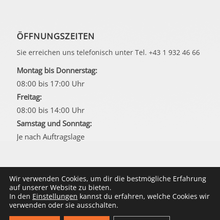
ÖFFNUNGSZEITEN
Sie erreichen uns telefonisch unter Tel. +43 1 932 46 66
Montag bis Donnerstag:
08:00 bis 17:00 Uhr
Freitag:
08:00 bis 14:00 Uhr
Samstag und Sonntag:
Je nach Auftragslage
Wir verwenden Cookies, um dir die bestmögliche Erfahrung
auf unserer Website zu bieten.
In den
Einstellungen
kannst du erfahren, welche Cookies wir
© Copyright Doktorweb 2025 - Fochler online-marketing
verwenden oder sie ausschalten.
communications e.U.