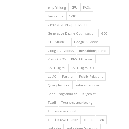
empfehlung
EPU
FAQs
förderung
GAIO
Generative AI Optimization
Generative Engine Optimization
GEO
GEO Studie KI
Google AI Mode
Google KI-Modus
Investitionsprämie
KI-SEO 2026
KI-Sichtbarkeit
KMU.Digital
KMU.Digital 3.0
LLMO
Partner
Public Relations
Query Fan-out
Referenzkunden
Shop-Programmier
skigebiet
Textil
Tourismusmarketing
Tourismusverband
Tourismusverbände
Traffic
TVB
webseite
Webseiten-Erstellung