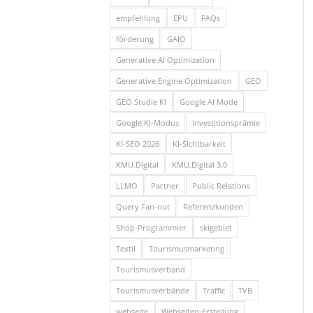
empfehlung
EPU
FAQs
förderung
GAIO
Generative AI Optimization
Generative Engine Optimization
GEO
GEO Studie KI
Google AI Mode
Google KI-Modus
Investitionsprämie
KI-SEO 2026
KI-Sichtbarkeit
KMU.Digital
KMU.Digital 3.0
LLMO
Partner
Public Relations
Query Fan-out
Referenzkunden
Shop-Programmier
skigebiet
Textil
Tourismusmarketing
Tourismusverband
Tourismusverbände
Traffic
TVB
webseite
Webseiten-Erstellung